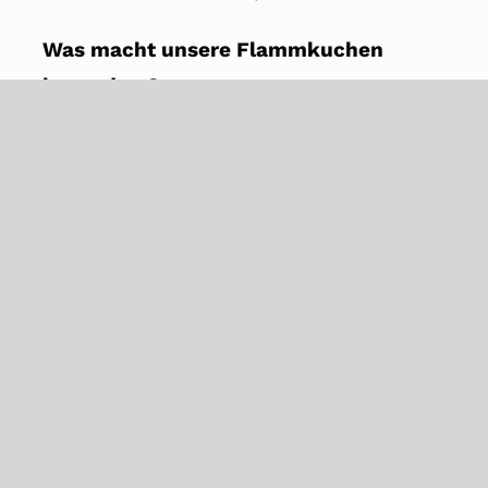
Was macht unsere Flammkuchen
besonders?
Wir nutzen original französischen Teig
aus alten, französischen Mehlsorten
und belegen ihn frisch. Anschließend
wird er bei 280°C auf Stein gebacken –
für den einzigartigen Crunch.
Muss ich reservieren oder kann ich
spontan vorbeikommen?
Es wird empfohlen, vorab zu
reservieren, um Wartezeiten zu
vermeiden. Du kannst direkt auf der